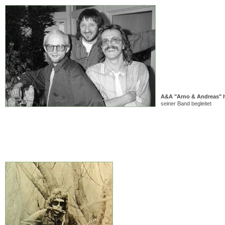
A&A "Arno & Andreas" h
seiner Band begleitet