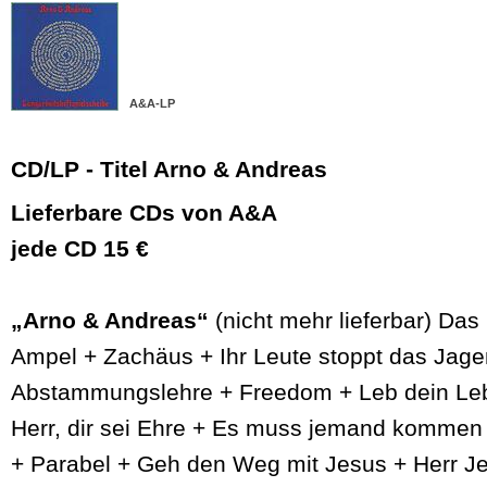
A&A-LP
CD/LP - Titel Arno & Andreas
Lieferbare CDs von A&A
jede CD 15 €
„Arno & Andreas“
(nicht mehr lieferbar) Das
Ampel + Zachäus + Ihr Leute stoppt das Jage
Abstammungslehre + Freedom + Leb dein Leb
Herr, dir sei Ehre + Es muss jemand kommen 
+ Parabel + Geh den Weg mit Jesus + Herr J