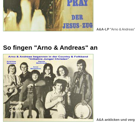
A&A-LP
"Arno & Andreas
So fingen "Arno & Andreas" an
A&A anklicken und verg